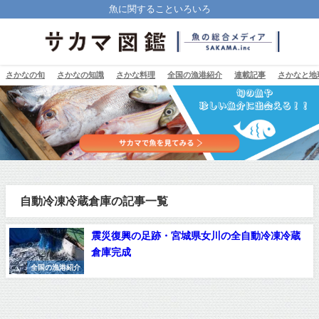
魚に関することいろいろ
さかなの旬
さかなの知識
さかな料理
全国の漁港紹介
連載記事
さかなと地
自動冷凍冷蔵倉庫の記事一覧
震災復興の足跡・宮城県女川の全自動冷凍冷蔵
倉庫完成
全国の漁港紹介