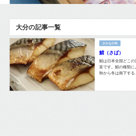
大分の記事一覧
さかなの旬
鯖（さば）
鯖は日本全国どこの
富です。鯖の種類に
秋から冬は南下する..