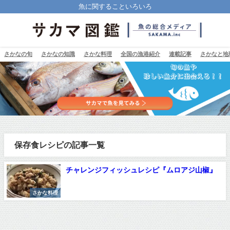
魚に関することいろいろ
さかなの旬
さかなの知識
さかな料理
全国の漁港紹介
連載記事
さかなと地
保存食レシピの記事一覧
チャレンジフィッシュレシピ『ムロアジ山椒』
さかな料理