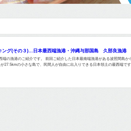
キング(その３)…日本最西端漁港・沖縄与那国島 久部良漁港
西端の漁港のご紹介です。 前回ご紹介した日本最南端漁港がある波照間島から
線長が27.5kmの小さな島で、民間人が自由に出入りできる日本領土の最西端