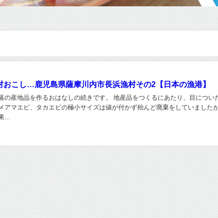
村おこし…鹿児島県薩摩川内市長浜漁村その2【日本の漁港】
落の産地品を作るおはなしの続きです。 地産品をつくるにあたり、目につい
メアマエビ、タカエビの極小サイズは値が付かず殆んど廃棄をしていましたが
..