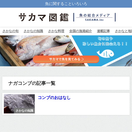
魚に関することいろいろ
さかなの旬
さかなの知識
さかな料理
全国の漁港紹介
連載記事
さかなと地
ナガコンブの記事一覧
コンブのおはなし
さかなの知識