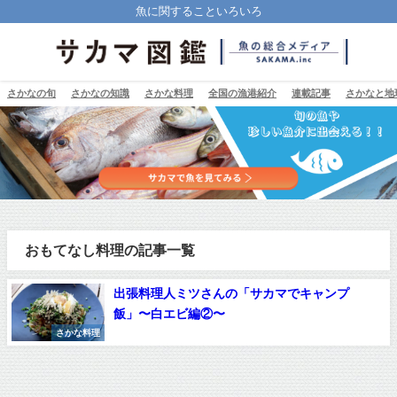
魚に関することいろいろ
さかなの旬
さかなの知識
さかな料理
全国の漁港紹介
連載記事
さかなと地
おもてなし料理の記事一覧
出張料理人ミツさんの「サカマでキャンプ
飯」〜白エビ編②〜
さかな料理