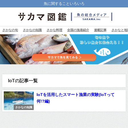
魚に関することいろいろ
さかなの旬
さかなの知識
さかな料理
全国の漁港紹介
連載記事
さかなと地
IoTの記事一覧
IoTを活用したスマート漁業の実験(IoTって
何!?編)
さかなの知識