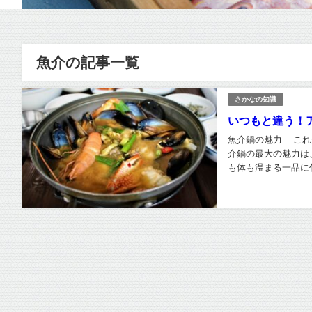
魚介の記事一覧
さかなの知識
いつもと違う！
魚介鍋の魅力 これ
介鍋の最大の魅力は
も体も温まる一品に仕