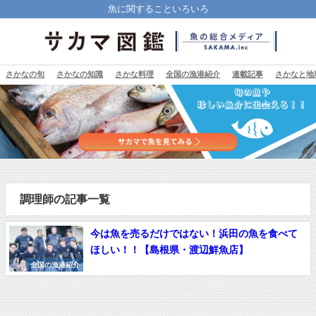
魚に関することいろいろ
さかなの旬
さかなの知識
さかな料理
全国の漁港紹介
連載記事
さかなと地
調理師の記事一覧
今は魚を売るだけではない！浜田の魚を食べて
ほしい！！【島根県・渡辺鮮魚店】
全国の漁港紹介