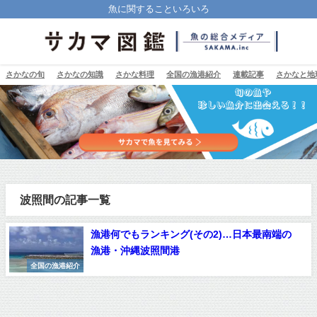
魚に関することいろいろ
さかなの旬
さかなの知識
さかな料理
全国の漁港紹介
連載記事
さかなと地
波照間の記事一覧
漁港何でもランキング(その2)…日本最南端の
漁港・沖縄波照間港
全国の漁港紹介