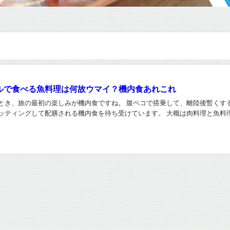
ルで食べる魚料理は何故ウマイ？機内食あれこれ
とき、旅の最初の楽しみが機内食ですね。 腹ペコで搭乗して、離陸後暫くする
ッティングして配膳される機内食を待ち受けています。 大概は肉料理と魚料