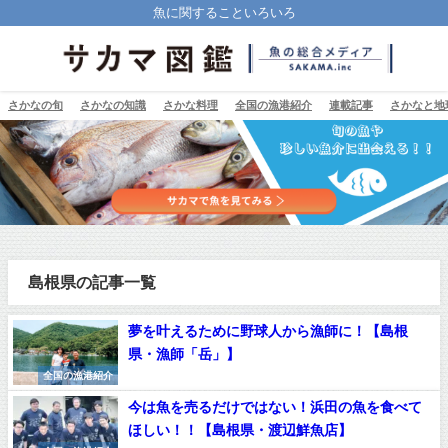
魚に関することいろいろ
さかなの旬
さかなの知識
さかな料理
全国の漁港紹介
連載記事
さかなと地
島根県の記事一覧
夢を叶えるために野球人から漁師に！【島根
県・漁師「岳」】
全国の漁港紹介
今は魚を売るだけではない！浜田の魚を食べて
ほしい！！【島根県・渡辺鮮魚店】