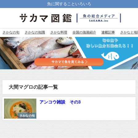
魚に関することいろいろ
さかなの旬
さかなの知識
さかな料理
全国の漁港紹介
連載記事
さかなと地
大間マグロの記事一覧
アンコウ雑談 その3
さかなの旬