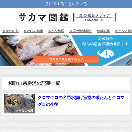
魚に関することいろいろ
さかなの旬
さかなの知識
さかな料理
全国の漁港紹介
連載記事
さかなと地
和歌山県勝浦の記事一覧
クロマグロの名門水揚げ漁協の破たんとクロマ
グロの今後
さかなの知識