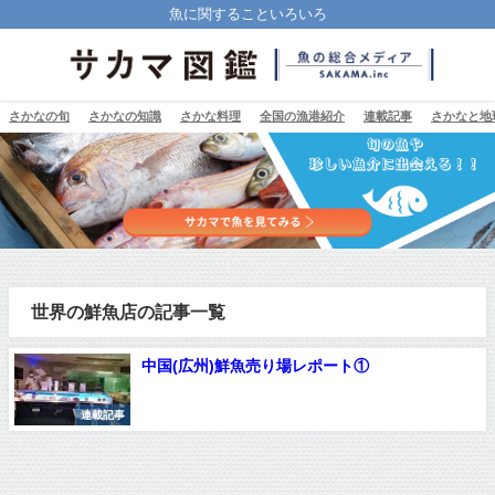
魚に関することいろいろ
さかなの旬
さかなの知識
さかな料理
全国の漁港紹介
連載記事
さかなと地
世界の鮮魚店の記事一覧
中国(広州)鮮魚売り場レポート①
連載記事