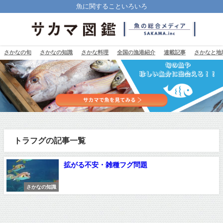
魚に関することいろいろ
さかなの旬
さかなの知識
さかな料理
全国の漁港紹介
連載記事
さかなと地
トラフグの記事一覧
拡がる不安・雑種フグ問題
さかなの知識