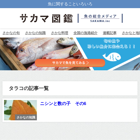
魚に関することいろいろ
さかなの旬
さかなの知識
さかな料理
全国の漁港紹介
連載記事
さかなと地
タラコの記事一覧
ニシンと数の子 その6
さかなの知識