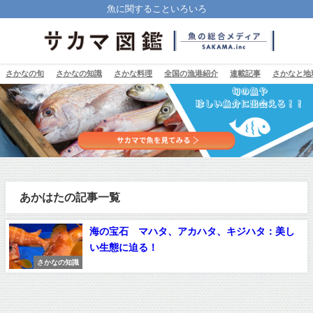
魚に関することいろいろ
さかなの旬
さかなの知識
さかな料理
全国の漁港紹介
連載記事
さかなと地
あかはたの記事一覧
海の宝石 マハタ、アカハタ、キジハタ：美し
い生態に迫る！
さかなの知識