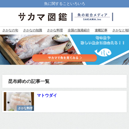
魚に関することいろいろ
さかなの旬
さかなの知識
さかな料理
全国の漁港紹介
連載記事
さかなと地
昆布締めの記事一覧
マトウダイ
さかな料理