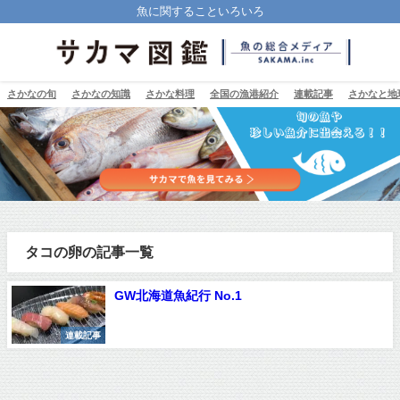
魚に関することいろいろ
さかなの旬
さかなの知識
さかな料理
全国の漁港紹介
連載記事
さかなと地
タコの卵の記事一覧
GW北海道魚紀行 No.1
連載記事