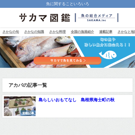
魚に関することいろいろ
さかなの旬
さかなの知識
さかな料理
全国の漁港紹介
連載記事
さかなと地
アカバの記事一覧
島らしいおもてなし 島根県海士町の秋
連載記事