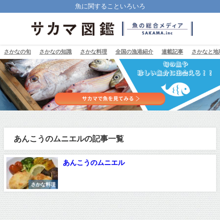
魚に関することいろいろ
さかなの旬
さかなの知識
さかな料理
全国の漁港紹介
連載記事
さかなと地
あんこうのムニエルの記事一覧
あんこうのムニエル
さかな料理