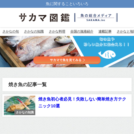
魚に関することいろいろ
さかなの旬
さかなの知識
さかな料理
全国の漁港紹介
連載記事
さかなと地
焼き魚の記事一覧
焼き魚初心者必見！失敗しない簡単焼き方テク
ニック10選
さかなの知識