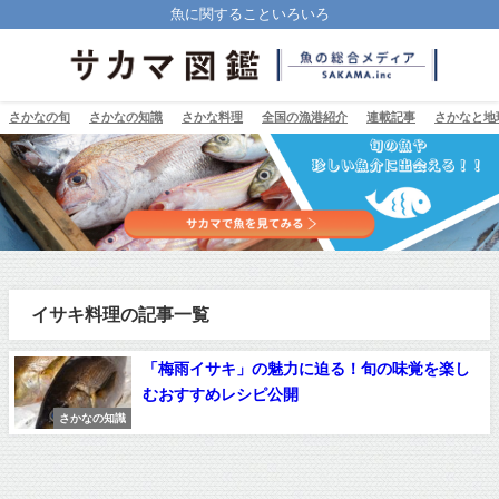
魚に関することいろいろ
さかなの旬
さかなの知識
さかな料理
全国の漁港紹介
連載記事
さかなと地
イサキ料理の記事一覧
「梅雨イサキ」の魅力に迫る！旬の味覚を楽し
むおすすめレシピ公開
さかなの知識