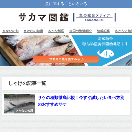
魚に関することいろいろ
さかなの旬
さかなの知識
さかな料理
全国の漁港紹介
連載記事
さかなと地
しゃけの記事一覧
サケの種類徹底比較！今すぐ試したい食べ方別
のおすすめサケ
さかなの知識